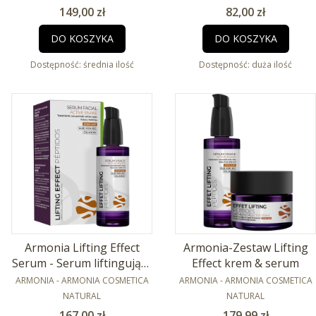
50ml
Cena
Cena
149,00 zł
82,00 zł
DO KOSZYKA
DO KOSZYKA
Dostępność:
średnia ilość
Dostępność:
duża ilość
Armonia Lifting Effect
Armonia-Zestaw Lifting
Serum - Serum liftingujące
Effect krem & serum
PRODUCENT
z peptydami Syn-Ake 30ml
PRODUCENT
ARMONIA - ARMONIA COSMETICA
ARMONIA - ARMONIA COSMETICA
NATURAL
NATURAL
Cena
Cena
167,00 zł
179,99 zł