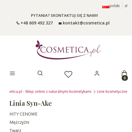
polski
zł
PYTANIA? SKONTAKTUJ SIĘ Z NAMI!
+48 609 492 327
kontakt@cosmetica.pl
Prod
Otwórz wyszukiwarkę
Cosmetica.pl - Sklep online z naturalnymi kosmetykami.
Linie kosmetyczne
Linia Syn-Ake
HITY CENOWE
Mężczyźni
Twarz