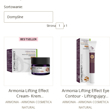
Lista produktów
Sortowanie:
Domyślne
Strona
z 1
BESTSELLER
Armonia Lifting Effect
Armonia Lifting Effect Eye
Cream- Krem
Contour - Liftingujący
PRODUCENT
przeciwzmarszczkowy z
PRODUCENT
krem pod oczy 15ml
ARMONIA - ARMONIA COSMETICA
ARMONIA - ARMONIA COSMETICA
efektem liftingującym
NATURAL
NATURAL