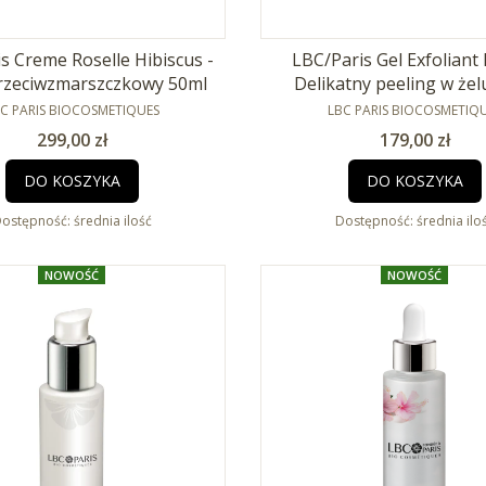
s Creme Roselle Hibiscus -
LBC/Paris Gel Exfoliant
rzeciwzmarszczkowy 50ml
Delikatny peeling w żel
RODUCENT
PRODUCENT
C PARIS BIOCOSMETIQUES
LBC PARIS BIOCOSMETIQ
Cena
Cena
299,00 zł
179,00 zł
DO KOSZYKA
DO KOSZYKA
ostępność:
średnia ilość
Dostępność:
średnia ilo
NOWOŚĆ
NOWOŚĆ