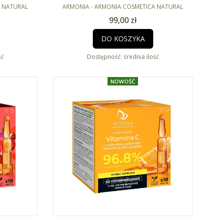
 CICA 10 x
PRODUCENT
2ml
A NATURAL
ARMONIA - ARMONIA COSMETICA NATURAL
Cena
99,00 zł
DO KOSZYKA
ść
Dostępność:
średnia ilość
NOWOŚĆ