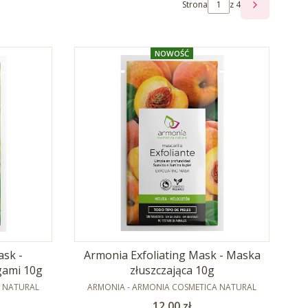
Strona
z 4
NASTĘPNE
NOWOŚĆ
sk -
Armonia Exfoliating Mask - Maska
gami 10g
złuszczająca 10g
PRODUCENT
A NATURAL
ARMONIA - ARMONIA COSMETICA NATURAL
Cena
12,00 zł