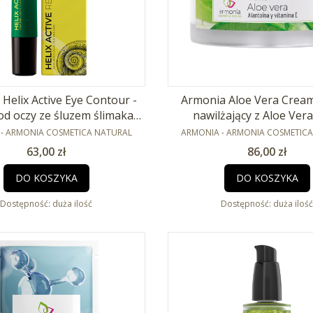
Helix Active Eye Contour -
Armonia Aloe Vera Cream
d oczy ze śluzem ślimaka
nawilżający z Aloe Ver
NT
15ml
PRODUCENT
- ARMONIA COSMETICA NATURAL
ARMONIA - ARMONIA COSMETIC
Cena
Cena
63,00 zł
86,00 zł
DO KOSZYKA
DO KOSZYKA
Dostępność:
duża ilość
Dostępność:
duża ilość