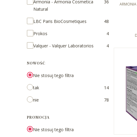
Marka
Armonia - Armonia Cosmetica
36
ujędrnia
PRODUCE
ARMONIA 
Natural
LBC Paris BioCosmetiques
48
Prokos
4
D
Valquer - Valquer Laboratorios
4
NOWOŚĆ
Nie stosuj tego filtra
tak
14
nie
78
PROMOCJA
Nie stosuj tego filtra