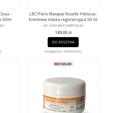
 Doux -
LBC/Paris Masque Roselle Hibiscus-
u 50ml
Kremowa maska regenerująca 50 ml
PRODUCENT
UES
LBC PARIS BIOCOSMETIQUES
Cena
189,00 zł
DO KOSZYKA
ść
Dostępność:
średnia ilość
BESTSELLER