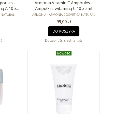
poules -
Armonia Vitamin C Ampoules -
ną A 10 x
Ampułki z witaminą C 10 x 2ml
PRODUCENT
A NATURAL
ARMONIA - ARMONIA COSMETICA NATURAL
Cena
99,00 zł
DO KOSZYKA
ść
Dostępność:
średnia ilość
NOWOŚĆ