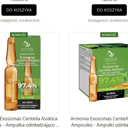
DO KOSZYKA
DO KOSZYKA
ostępność:
średnia ilość
Dostępność:
średnia ilo
NOWOŚĆ
NOWOŚĆ
Exosomas Centella Asiática
Armonia Exosomas Centella
 - Ampułka odmładzająco -
Ampoules - Ampułki odmła