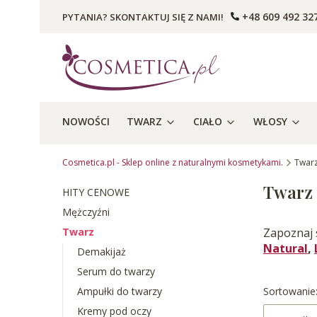
+48 609 492 32
PYTANIA? SKONTAKTUJ SIĘ Z NAMI!
NOWOŚCI
TWARZ
CIAŁO
WŁOSY
Cosmetica.pl - Sklep online z naturalnymi kosmetykami.
Twar
Twarz
HITY CENOWE
Mężczyźni
Twarz
Zapoznaj 
Natural
,
Demakijaż
Serum do twarzy
Lista p
Ampułki do twarzy
Sortowanie
Kremy pod oczy