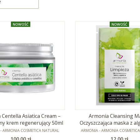
e
NOWOŚĆ
NOWOŚĆ
 Centella Asiatica Cream –
Armonia Cleansing Ma
ny krem regenerujący 50ml
Oczyszczająca maska z al
NT
PRODUCENT
- ARMONIA COSMETICA NATURAL
ARMONIA - ARMONIA COSMETIC
Cena
Cena
100,00 zł
12,00 zł