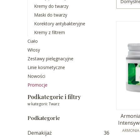
Domyśln
Kremy do twarzy
Maski do twarzy
Korektory antybakteryjne
Kremy z filtrem
Ciało
Włosy
Zestawy pielęgnacyjne
Linie kosmetyczne
Nowości
Promocje
Koniec menu
Podkategorie i filtry
w kategorii: Twarz
Armonia
Podkategorie
Intensyw
PRODUCE
ARMONIA 
Demakijaż
36