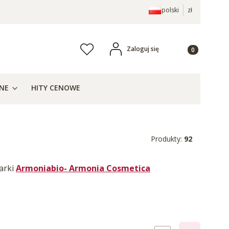
polski
zł
Produkty w ko
Zaloguj się
Ulubione
j
ZNE
HITY CENOWE
Produkty:
92
arki
Armoniabio- Armonia Cosmetica