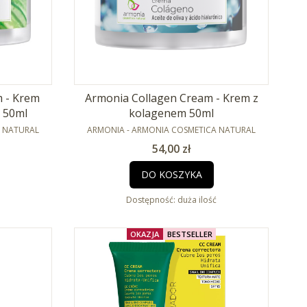
 - Krem
Armonia Collagen Cream - Krem z
a 50ml
kolagenem 50ml
PRODUCENT
A NATURAL
ARMONIA - ARMONIA COSMETICA NATURAL
Cena
54,00 zł
DO KOSZYKA
Dostępność:
duża ilość
OKAZJA
BESTSELLER