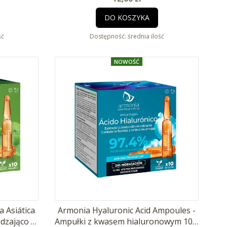
DO KOSZYKA
ść
Dostępność:
średnia ilość
NOWOŚĆ
 Asiática
Armonia Hyaluronic Acid Ampoules -
dzająco -
Ampułki z kwasem hialuronowym 10 x