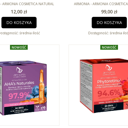
jąca z egzosomami CICA 1 x
NT
ujędrniające z egzosomami
PRODUCENT
- ARMONIA COSMETICA NATURAL
ARMONIA - ARMONIA COSMETIC
2ml
2ml
Cena
Cena
12,00 zł
99,00 zł
DO KOSZYKA
DO KOSZYKA
ostępność:
średnia ilość
Dostępność:
średnia ilo
NOWOŚĆ
NOWOŚĆ