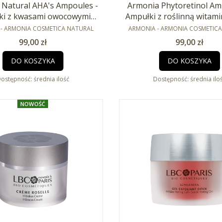
 Natural AHA's Ampoules -
Armonia Phytoretinol Am
ki z kwasami owocowymi
Ampułki z roślinną witami
NT
10x2ml
PRODUCENT
2ml
- ARMONIA COSMETICA NATURAL
ARMONIA - ARMONIA COSMETIC
Cena
Cena
99,00 zł
99,00 zł
DO KOSZYKA
DO KOSZYKA
ostępność:
średnia ilość
Dostępność:
średnia ilo
NOWOŚĆ