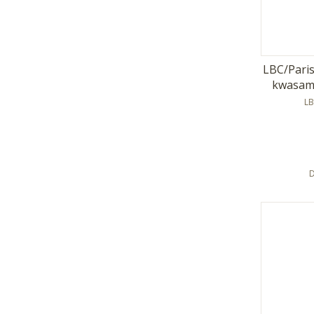
LBC/Paris
kwasami
P
LB
D