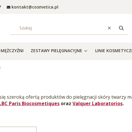
7
kontakt@cosmetica.pl
Wyczyść
Szuka
MĘŻCZYŹNI
ZESTAWY PIELĘGNACYJNE
LINIE KOSMETYC
z
się szeroką ofertą produktów do pielęgnacji skóry twarzy m
LBC Paris Biocosmetiques
oraz
Valquer Laboratorios
.
roduktów
: