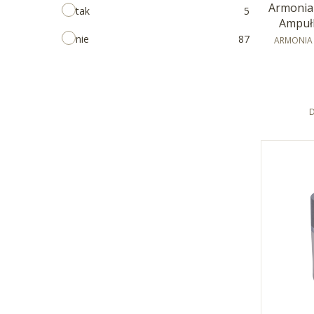
Armonia
tak
5
Ampuł
PRODUCE
nie
87
ARMONIA 
D