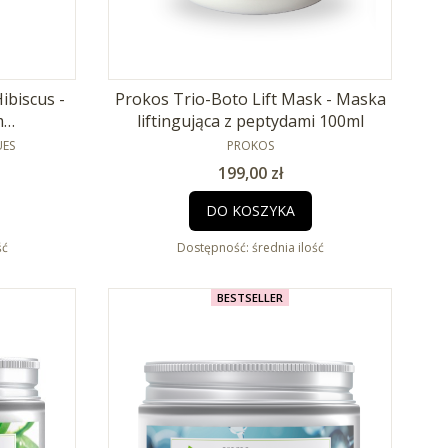
ibiscus -
Prokos Trio-Boto Lift Mask - Maska
m
liftingująca z peptydami 100ml
 50ml
PRODUCENT
UES
PROKOS
Cena
199,00 zł
DO KOSZYKA
ść
Dostępność:
średnia ilość
BESTSELLER