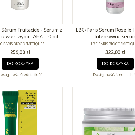
 Sérum Fruitacide - Serum z
LBC/Paris Serum Roselle H
 owocowymi - AHA - 30ml
Intensywne seru
RODUCENT
przeciwzmarszczkowe
PRODUCENT
C PARIS BIOCOSMETIQUES
LBC PARIS BIOCOSMETIQ
Cena
Cena
259,00 zł
322,00 zł
DO KOSZYKA
DO KOSZYKA
ostępność:
średnia ilość
Dostępność:
średnia ilo