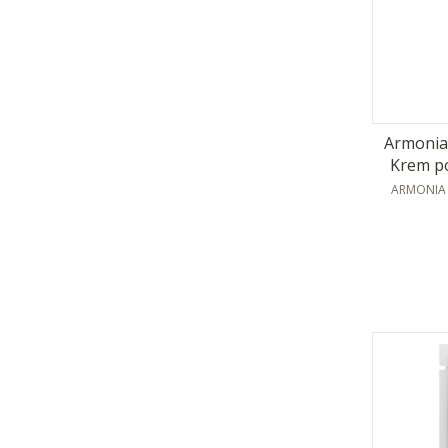
Armonia 
Krem po
PRODUCE
ARMONIA 