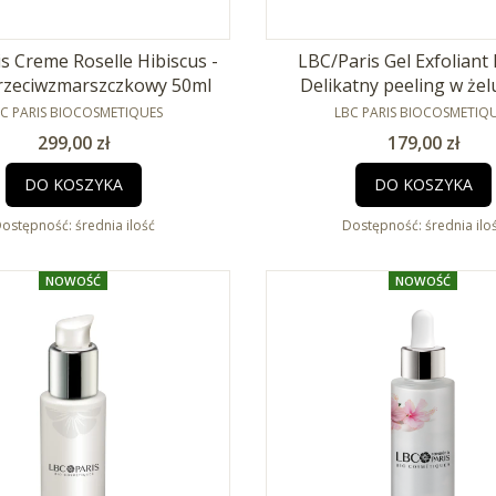
s Creme Roselle Hibiscus -
LBC/Paris Gel Exfoliant
rzeciwzmarszczkowy 50ml
Delikatny peeling w żel
RODUCENT
PRODUCENT
C PARIS BIOCOSMETIQUES
LBC PARIS BIOCOSMETIQ
Cena
Cena
299,00 zł
179,00 zł
DO KOSZYKA
DO KOSZYKA
ostępność:
średnia ilość
Dostępność:
średnia ilo
NOWOŚĆ
NOWOŚĆ