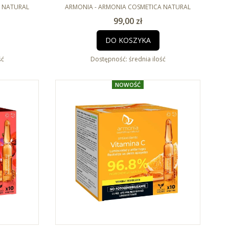
 CICA 10 x
PRODUCENT
2ml
A NATURAL
ARMONIA - ARMONIA COSMETICA NATURAL
Cena
99,00 zł
DO KOSZYKA
ść
Dostępność:
średnia ilość
NOWOŚĆ