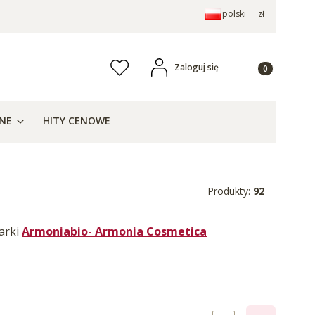
polski
zł
Produkty w ko
Zaloguj się
Ulubione
j
ZNE
HITY CENOWE
Produkty:
92
arki
Armoniabio- Armonia Cosmetica