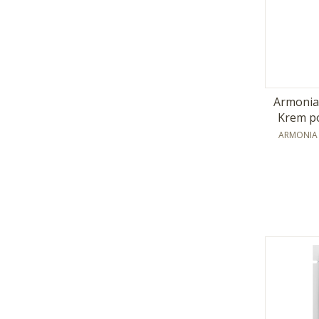
Armonia 
Krem po
PRODUCE
ARMONIA 