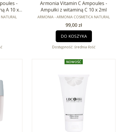
poules -
Armonia Vitamin C Ampoules -
ną A 10 x
Ampułki z witaminą C 10 x 2ml
PRODUCENT
A NATURAL
ARMONIA - ARMONIA COSMETICA NATURAL
Cena
99,00 zł
DO KOSZYKA
ść
Dostępność:
średnia ilość
NOWOŚĆ