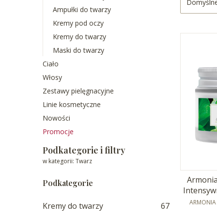
Domyśln
Ampułki do twarzy
Kremy pod oczy
Kremy do twarzy
Maski do twarzy
Ciało
Włosy
Zestawy pielęgnacyjne
Linie kosmetyczne
Nowości
Promocje
Koniec menu
Podkategorie i filtry
w kategorii: Twarz
Armonia
Podkategorie
Intensyw
PRODUCE
ARMONIA 
Kremy do twarzy
67