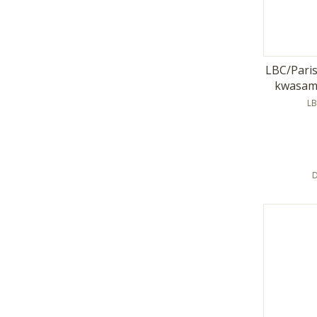
LBC/Paris
kwasami
P
LB
D