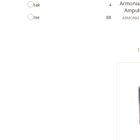
Armonia
tak
4
Ampuł
PRODUCE
nie
88
ARMONIA 
D