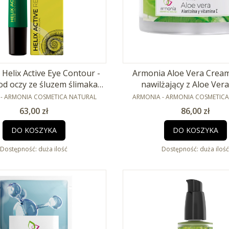
Helix Active Eye Contour -
Armonia Aloe Vera Cream
d oczy ze śluzem ślimaka
nawilżający z Aloe Ver
NT
15ml
PRODUCENT
- ARMONIA COSMETICA NATURAL
ARMONIA - ARMONIA COSMETIC
Cena
Cena
63,00 zł
86,00 zł
DO KOSZYKA
DO KOSZYKA
Dostępność:
duża ilość
Dostępność:
duża ilość