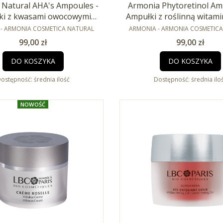
 Natural AHA's Ampoules -
Armonia Phytoretinol Am
ki z kwasami owocowymi
Ampułki z roślinną witami
NT
10x2ml
PRODUCENT
2ml
- ARMONIA COSMETICA NATURAL
ARMONIA - ARMONIA COSMETIC
Cena
Cena
99,00 zł
99,00 zł
DO KOSZYKA
DO KOSZYKA
ostępność:
średnia ilość
Dostępność:
średnia ilo
NOWOŚĆ