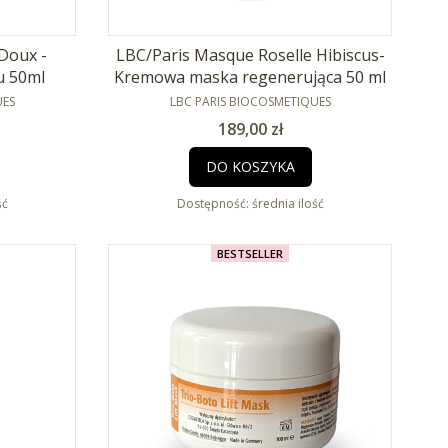
 Doux -
LBC/Paris Masque Roselle Hibiscus-
u 50ml
Kremowa maska regenerująca 50 ml
PRODUCENT
UES
LBC PARIS BIOCOSMETIQUES
Cena
189,00 zł
DO KOSZYKA
ść
Dostępność:
średnia ilość
BESTSELLER