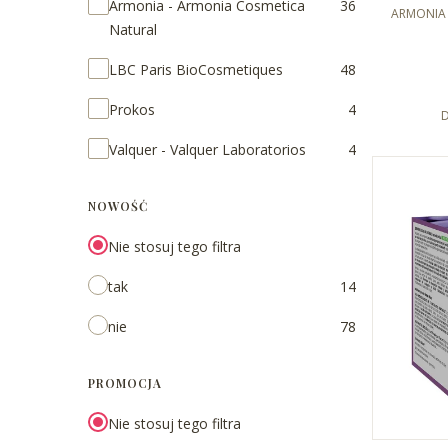
Marka
Armonia - Armonia Cosmetica
36
ujędrnia
PRODUCE
ARMONIA 
Natural
LBC Paris BioCosmetiques
48
Prokos
4
D
Valquer - Valquer Laboratorios
4
NOWOŚĆ
Nie stosuj tego filtra
tak
14
nie
78
PROMOCJA
Nie stosuj tego filtra