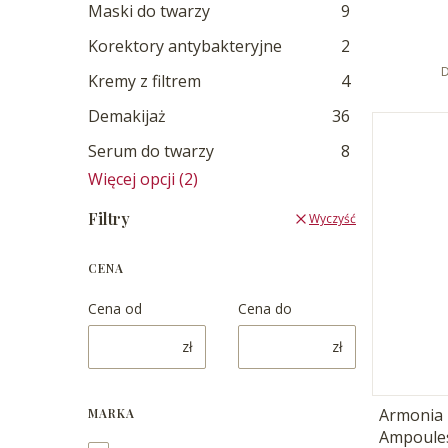
Maski do twarzy
9
Korektory antybakteryjne
2
D
Kremy z filtrem
4
Demakijaż
36
Serum do twarzy
8
Więcej opcji (2)
Filtry
Wyczyść
CENA
Cena od
Cena do
zł
zł
Armonia 
MARKA
Ampoules