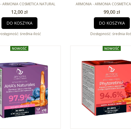
jąca z egzosomami CICA 1 x
NT
ujędrniające z egzosomami
PRODUCENT
- ARMONIA COSMETICA NATURAL
ARMONIA - ARMONIA COSMETIC
2ml
2ml
Cena
Cena
12,00 zł
99,00 zł
DO KOSZYKA
DO KOSZYKA
ostępność:
średnia ilość
Dostępność:
średnia ilo
NOWOŚĆ
NOWOŚĆ