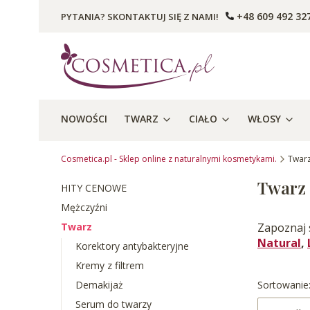
+48 609 492 32
PYTANIA? SKONTAKTUJ SIĘ Z NAMI!
NOWOŚCI
TWARZ
CIAŁO
WŁOSY
Cosmetica.pl - Sklep online z naturalnymi kosmetykami.
Twar
Twarz
HITY CENOWE
Mężczyźni
Twarz
Zapoznaj 
Natural
,
Korektory antybakteryjne
Kremy z filtrem
Lista p
Demakijaż
Sortowanie
Serum do twarzy