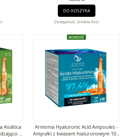
DO KOSZYKA
ść
Dostępność:
średnia ilość
NOWOŚĆ
 Asiática
Armonia Hyaluronic Acid Ampoules -
dzająco -
Ampułki z kwasem hialuronowym 10 x