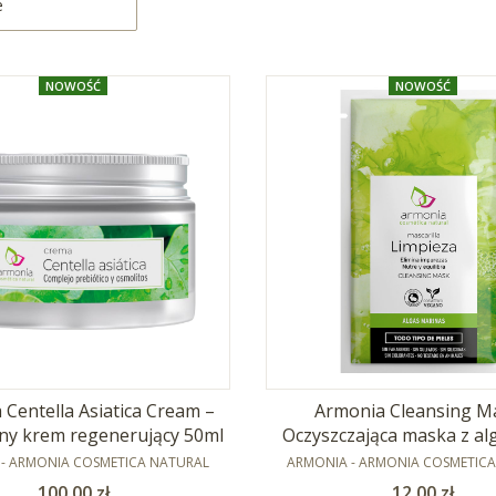
e
NOWOŚĆ
NOWOŚĆ
 Centella Asiatica Cream –
Armonia Cleansing Ma
ny krem regenerujący 50ml
Oczyszczająca maska z al
NT
PRODUCENT
- ARMONIA COSMETICA NATURAL
ARMONIA - ARMONIA COSMETIC
Cena
Cena
100,00 zł
12,00 zł