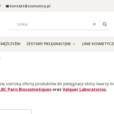
7
kontakt@cosmetica.pl
Wyczyść
Szuka
MĘŻCZYŹNI
ZESTAWY PIELĘGNACYJNE
LINIE KOSMETYC
z
się szeroką ofertą produktów do pielęgnacji skóry twarzy m
LBC Paris Biocosmetiques
oraz
Valquer Laboratorios
.
roduktów
: