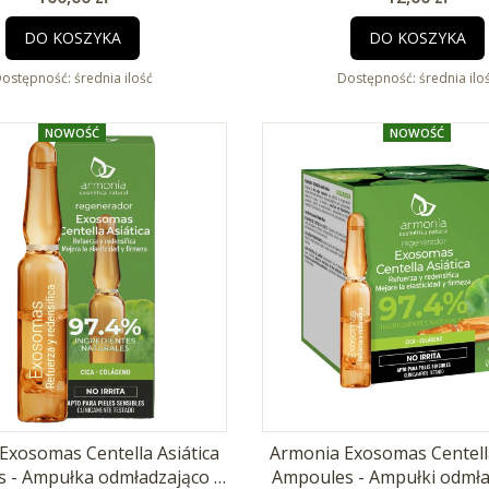
DO KOSZYKA
DO KOSZYKA
ostępność:
średnia ilość
Dostępność:
średnia ilo
NOWOŚĆ
NOWOŚĆ
Exosomas Centella Asiática
Armonia Exosomas Centella
 - Ampułka odmładzająco -
Ampoules - Ampułki odmła