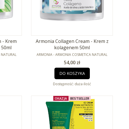
 - Krem
Armonia Collagen Cream - Krem z
a 50ml
kolagenem 50ml
PRODUCENT
A NATURAL
ARMONIA - ARMONIA COSMETICA NATURAL
Cena
54,00 zł
DO KOSZYKA
Dostępność:
duża ilość
OKAZJA
BESTSELLER