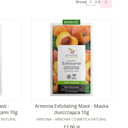
Strona
z 4
NASTĘPNE
NOWOŚĆ
sk -
Armonia Exfoliating Mask - Maska
gami 10g
złuszczająca 10g
PRODUCENT
A NATURAL
ARMONIA - ARMONIA COSMETICA NATURAL
Cena
12,00 zł