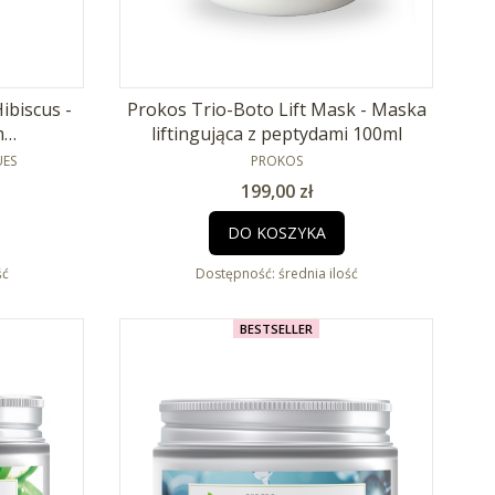
ibiscus -
Prokos Trio-Boto Lift Mask - Maska
m
liftingująca z peptydami 100ml
 50ml
PRODUCENT
UES
PROKOS
Cena
199,00 zł
DO KOSZYKA
ść
Dostępność:
średnia ilość
BESTSELLER