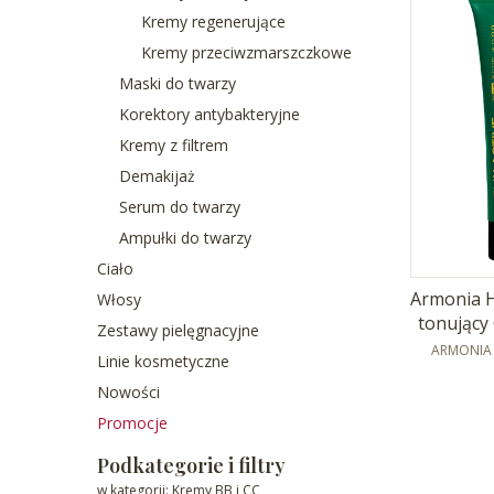
Kremy regenerujące
Kremy przeciwzmarszczkowe
Maski do twarzy
Korektory antybakteryjne
Kremy z filtrem
Demakijaż
Serum do twarzy
Ampułki do twarzy
Ciało
Armonia H
Włosy
tonujący
Zestawy pielęgnacyjne
PRODUCE
ARMONIA 
Linie kosmetyczne
Nowości
Promocje
Koniec menu
Podkategorie i filtry
w kategorii: Kremy BB i CC