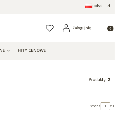
polski
zł
Produkty w ko
Zaloguj się
Ulubione
j
ZNE
HITY CENOWE
Produkty:
2
Strona
z 1