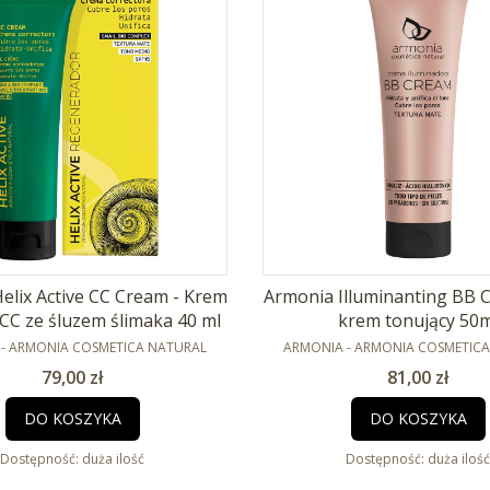
elix Active CC Cream - Krem
Armonia Illuminanting BB 
 CC ze śluzem ślimaka 40 ml
krem tonujący 50m
NT
PRODUCENT
- ARMONIA COSMETICA NATURAL
ARMONIA - ARMONIA COSMETIC
Cena
Cena
79,00 zł
81,00 zł
DO KOSZYKA
DO KOSZYKA
Dostępność:
duża ilość
Dostępność:
duża ilość