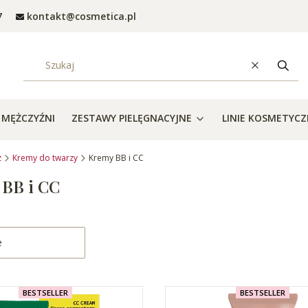
7
kontakt@cosmetica.pl
Wyczyść
Szuka
MĘŻCZYŹNI
ZESTAWY PIELĘGNACYJNE
LINIE KOSMETYC
z
Kremy do twarzy
Kremy BB i CC
BB i CC
roduktów
:
e
BESTSELLER
BESTSELLER