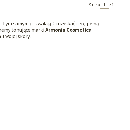
Strona
z 1
ym. Tym samym pozwalają Ci uzyskać cerę pełną
 kremy tonujące marki
Armonia Cosmetica
 Twojej skóry.