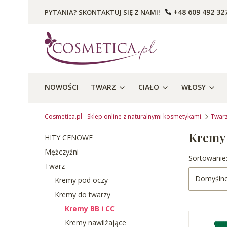
+48 609 492 32
PYTANIA? SKONTAKTUJ SIĘ Z NAMI!
NOWOŚCI
TWARZ
CIAŁO
WŁOSY
Cosmetica.pl - Sklep online z naturalnymi kosmetykami.
Twar
Kremy 
HITY CENOWE
Mężczyźni
Lista p
Sortowanie
Twarz
Domyśln
Kremy pod oczy
Kremy do twarzy
Kremy BB i CC
Kremy nawilżające