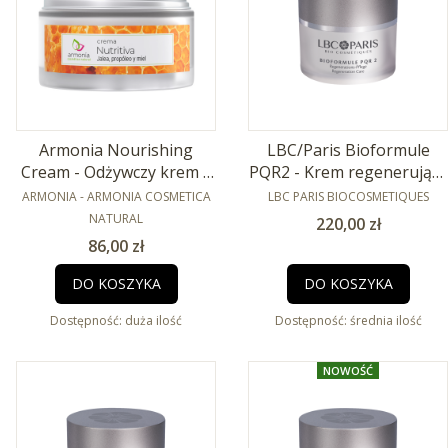
Armonia Nourishing
LBC/Paris Bioformule
Cream - Odżywczy krem z
PQR2 - Krem regenerujący
PRODUCENT
propolisem 50ml
PRODUCENT
50ml
ARMONIA - ARMONIA COSMETICA
LBC PARIS BIOCOSMETIQUES
NATURAL
Cena
220,00 zł
Cena
86,00 zł
DO KOSZYKA
DO KOSZYKA
Dostępność:
duża ilość
Dostępność:
średnia ilość
NOWOŚĆ