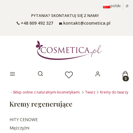
polski
zł
PYTANIA? SKONTAKTUJ SIĘ Z NAMI!
+48 609 492 327
kontakt@cosmetica.pl
Prod
Otwórz wyszukiwarkę
ca.pl - Sklep online z naturalnymi kosmetykami.
Twarz
Kremy do twarzy
Kremy regenerujące
HITY CENOWE
Mężczyźni