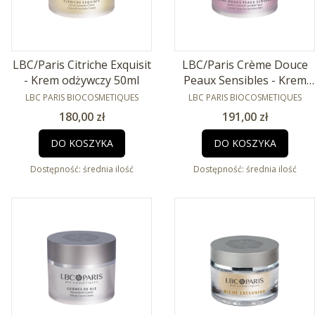
LBC/Paris Citriche Exquisit
LBC/Paris Crème Douce
- Krem odżywczy 50ml
Peaux Sensibles - Krem
PRODUCENT
dla cery wrażliwej 50ml
PRODUCENT
LBC PARIS BIOCOSMETIQUES
LBC PARIS BIOCOSMETIQUES
Cena
Cena
180,00 zł
191,00 zł
DO KOSZYKA
DO KOSZYKA
Dostępność:
średnia ilość
Dostępność:
średnia ilość