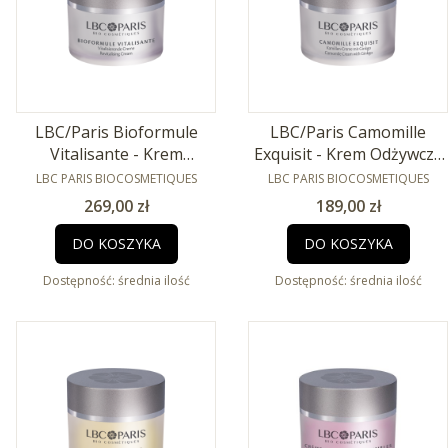
LBC/Paris Bioformule
LBC/Paris Camomille
Vitalisante - Krem
Exquisit - Krem Odżywczy
PRODUCENT
rewitalizujący 50ml
PRODUCENT
50ml
LBC PARIS BIOCOSMETIQUES
LBC PARIS BIOCOSMETIQUES
Cena
Cena
269,00 zł
189,00 zł
DO KOSZYKA
DO KOSZYKA
Dostępność:
średnia ilość
Dostępność:
średnia ilość