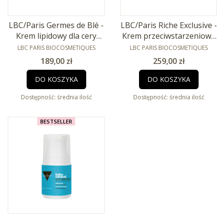
LBC/Paris Germes de Blé -
LBC/Paris Riche Exclusive -
Krem lipidowy dla cery
Krem przeciwstarzeniowy
PRODUCENT
suchej 50ml
PRODUCENT
50ml
LBC PARIS BIOCOSMETIQUES
LBC PARIS BIOCOSMETIQUES
Cena
Cena
189,00 zł
259,00 zł
DO KOSZYKA
DO KOSZYKA
Dostępność:
średnia ilość
Dostępność:
średnia ilość
BESTSELLER