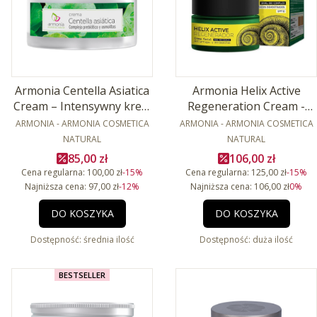
Armonia Centella Asiatica
Armonia Helix Active
Cream – Intensywny krem
Regeneration Cream -
PRODUCENT
regenerujący 50ml
PRODUCENT
Krem regenerujący ze
ARMONIA - ARMONIA COSMETICA
ARMONIA - ARMONIA COSMETICA
śluzem ślimaka 50ml
NATURAL
NATURAL
Cena promocyjna
Cena promocyjn
85,00 zł
106,00 zł
Cena regularna:
100,00 zł
-15%
Cena regularna:
125,00 zł
-15%
Najniższa cena:
97,00 zł
-12%
Najniższa cena:
106,00 zł
0%
DO KOSZYKA
DO KOSZYKA
Dostępność:
średnia ilość
Dostępność:
duża ilość
BESTSELLER