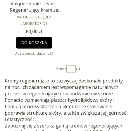
Valquer Snail Cream -
Regenerujący krem ze
śluzem ślimaka 50ml
PRODUCENT
VALQUER - VALQUER
LABORATORIOS
Cena
60,00 zł
DO KOSZYKA
Dostępność:
duża ilość
Strona
z 1
Kremy regenerujące to zazwyczaj doskonałe produkty
na noc. Ich zadaniem jest wspomaganie naturalnych
procesów regenerujących zachodzących w skórze.
Ponadto wzmacniają płaszcz hydrolipidowy skóry i
hamują procesy starzenia. Regularne stosowanie
poprawia strukturę skóry, a także zwiększa jej jędrność
i elastyczność.
Zapoznaj się z szeroką gamą kremów regenerujących