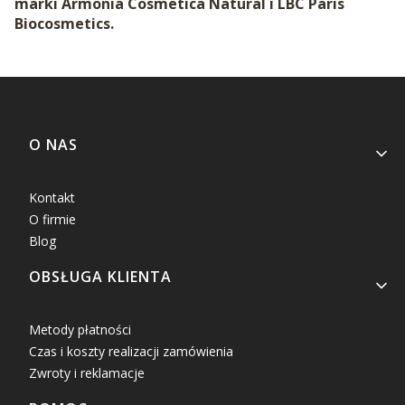
marki Armonia Cosmetica Natural i LBC Paris
Biocosmetics.
Linki w stopce
O NAS
Kontakt
O firmie
Blog
OBSŁUGA KLIENTA
Metody płatności
Czas i koszty realizacji zamówienia
Zwroty i reklamacje