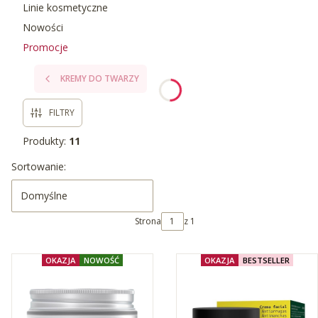
Linie kosmetyczne
Nowości
Promocje
Koniec menu
KREMY DO TWARZY
FILTRY
Produkty:
11
Lista produktów
Sortowanie:
Domyślne
Strona
z 1
OKAZJA
NOWOŚĆ
OKAZJA
BESTSELLER