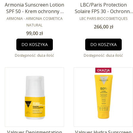
Armonia Sunscreen Lotion
LBC/Paris Protection
SPF 50 - Krem ochronny z
Solaire FPS 30 - Ochronny
PRODUCENT
SPF 50 -150ml
krem do twarzy z filtrem
PRODUCENT
ARMONIA - ARMONIA COSMETICA
LBC PARIS BIOCOSMETIQUES
SPF 30 - 50ml
NATURAL
Cena
266,00 zł
Cena
99,00 zł
DO KOSZYKA
DO KOSZYKA
Dostępność:
duża ilość
Dostępność:
duża ilość
OKAZJA
Valquer Depigmentation
Valquer Hydra Sunscreen