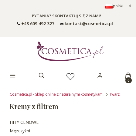
polski
zł
PYTANIA? SKONTAKTUJ SIĘ Z NAMI!
+48 609 492 327
kontakt@cosmetica.pl
Prod
Otwórz wyszukiwarkę
Cosmetica.pl - Sklep online z naturalnymi kosmetykami.
Twarz
Kremy z filtrem
HITY CENOWE
Mężczyźni