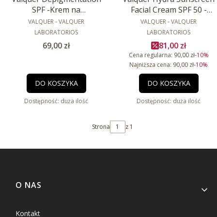
SPF -Krem na
Facial Cream SPF 50 -
przebarwienia z SPF 50ml
PRODUCENT
PRODUCENT
Ochronny krem
VALQUER - VALQUER
VALQUER - VALQUER
nawilżający z SPF 50 - 75
LABORATORIOS
LABORATORIOS
ml
Cena
Cena promocyj
69,00 zł
81,00 zł
Cena regularna:
90,00 zł
-10%
Najniższa cena:
90,00 zł
-10%
DO KOSZYKA
DO KOSZYKA
Dostępność:
duża ilość
Dostępność:
duża ilość
Strona
z 1
Linki w stopce
O NAS
Kontakt