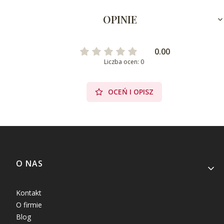
OPINIE
0.00
Liczba ocen: 0
OCEŃ I OPISZ
Linki w stopce
O NAS
Kontakt
O firmie
Blog