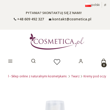
polski
zł
PYTANIA? SKONTAKTUJ SIĘ Z NAMI!
+48 609 492 327
kontakt@cosmetica.pl
Prod
Otwórz wyszukiwarkę
ica.pl - Sklep online z naturalnymi kosmetykami.
Twarz
Kremy pod oczy