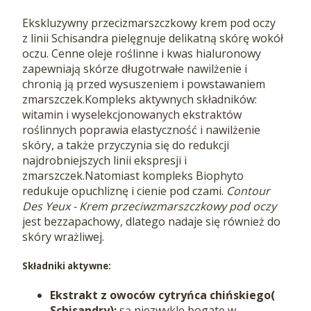
Ekskluzywny przecizmarszczkowy krem pod oczy
z linii Schisandra pielęgnuje delikatną skórę wokół
oczu.
Cenne oleje roślinne i kwas hialuronowy
zapewniają skórze długotrwałe nawilżenie i
chronią ją przed wysuszeniem i powstawaniem
zmarszczek.Kompleks aktywnych składników:
witamin
i wyselekcjonowanych ekstraktów
roślinnych poprawia elastyczność i nawilżenie
skóry, a także przyczynia się do redukcji
najdrobniejszych linii ekspresji i
zmarszczek.Natomiast kompleks Biophyto
redukuje opuchliznę i cienie pod czami.
Contour
Des Yeux - Krem przeciwzmarszczkowy pod oczy
jest bezzapachowy, dlatego nadaje się również do
skóry wrażliwej.
Składniki aktywne:
Ekstrakt z owoców cytryńca chińskiego(
Schisandry):
są niezwykle bogate w