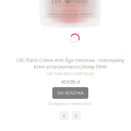
LBC/Paris Crème Anti-Âge Intensive - Intensywny
krem przeciwzmarszczkowy 50ml
PRODUCENT
LBC PARIS BIOCOSMETIQUES
Cena
459,00 zł
DO KOSZYKA
Dostępność:
średnia ilość