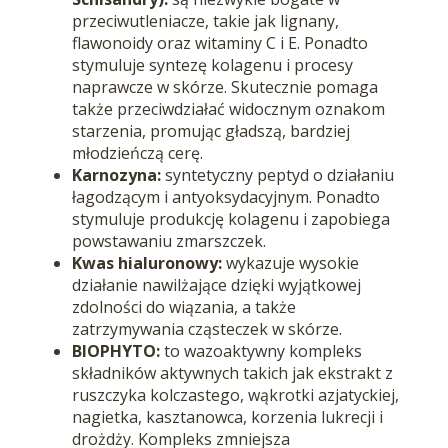
przeciwutleniacze, takie jak lignany,
flawonoidy oraz witaminy C i E. Ponadto
stymuluje syntezę kolagenu i procesy
naprawcze w skórze. Skutecznie p
omaga
także przeciwdziałać widocznym oznakom
starzenia, promując gładszą, bardziej
młodzieńczą cerę.
Karnozyna:
syntetyczny peptyd o działaniu
łagodzącym i antyoksydacyjnym. Ponadto
stymuluje produkcję kolagenu i zapobiega
powstawaniu zmarszczek.
Kwas hialuronowy:
wykazuje wysokie
działanie nawilżające dzięki wyjątkowej
zdolności do wiązania, a także
zatrzymywania cząsteczek w skórze.
BIOPHYTO:
to wazoaktywny kompleks
składników aktywnych takich jak
ekstrakt
z
ruszczyka kolczastego, wąkrotki azjatyckiej,
nagietka, kasztanowca, korzenia lukrecji i
drożdży. Kompleks zmniejsza