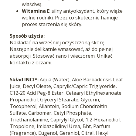
właściwą.
Witamina E
: silny antyoksydant, który wiąże
wolne rodniki. Przez co skutecznie hamuje
proces starzenia się skóry.
Sposób użycia:
Nakładać na wcześniej oczyszczoną skórę.
Następnie delikatnie wmasować, aż do pełnej
absorpcji. Stosować rano i wieczorem. Unikać
kontaktu z oczami.
Skład INCI*:
Aqua (Water), Aloe Barbadensis Leaf
Juice, Decyl Oleate, Caprylic/Capric Triglyceride,
C12-20 Acid Peg-8 Ester, Cetearyl Ethylhexanoate,
Propanediol, Glyceryl Stearate, Glycerin,
Tocopherol, Allantoin, Sodium Chondroitin
Sulfate, Carbomer, Cetyl Phosphate,
Triethanolamine, Caprylyl Glycol, 1,2-Hexanediol,
Tropolone, Imidazolidinyl Urea, Bht, Parfum
(Fragrance), Eugenol, Geraniol, Citral, Hexyl