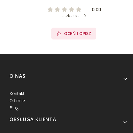
0.00
Liczba ocen: 0
OCEŃ I OPISZ
Linki w stopce
O NAS
Kontakt
O firmie
Blog
OBSŁUGA KLIENTA