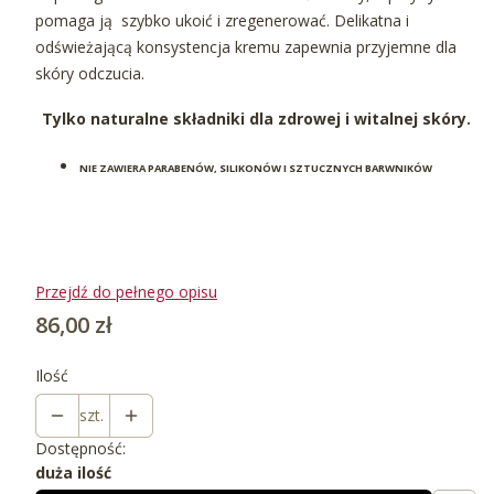
pomaga ją szybko ukoić i zregenerować. Delikatna i
odświeżającą konsystencja kremu zapewnia przyjemne dla
skóry odczucia.
Tylko naturalne składniki dla zdrowej i witalnej skóry.
NIE ZAWIERA PARABENÓW, SILIKONÓW I SZTUCZNYCH BARWNIKÓW
Przejdź do pełnego opisu
Cena
86,00 zł
Ilość
szt.
Dostępność:
duża ilość