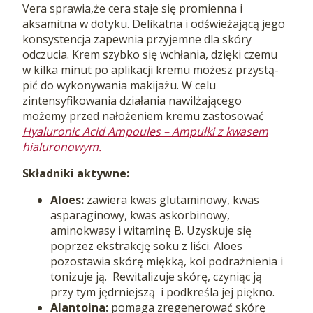
Vera sprawia,że cera staje się promienna i
aksamitna w dotyku. Delikatna i odświeżającą jego
konsystencja zapewnia przyjemne dla skóry
odczucia. Krem szybko się wchłania, dzięki czemu
w kil­ka mi­nut po apli­ka­cji kre­mu mo­żesz przy­stą­
pić do wy­ko­ny­wa­nia ma­ki­ja­żu. W celu
zintensyfikowania działania nawilżającego
możemy przed nałożeniem kremu zastosować
Hyaluronic Acid Ampoules – Ampułki z kwasem
hialuronowym.
Składniki aktywne:
Aloes:
zawiera kwas glutaminowy, kwas
asparaginowy, kwas askorbinowy,
aminokwasy i witaminę B. Uzyskuje się
poprzez ekstrakcję soku z liści. Aloes
pozostawia skórę miękką, koi podrażnienia i
tonizuje ją. Rewitalizuje skórę, czyniąc ją
przy tym jędrniejszą i podkreśla jej piękno.
Alantoina:
pomaga zregenerować skórę