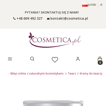
polski
zł
PYTANIA? SKONTAKTUJ SIĘ Z NAMI!
+48 609 492 327
kontakt@cosmetica.pl
Prod
Otwórz wyszukiwarkę
ca.pl - Sklep online z naturalnymi kosmetykami.
Twarz
Kremy do twarzy