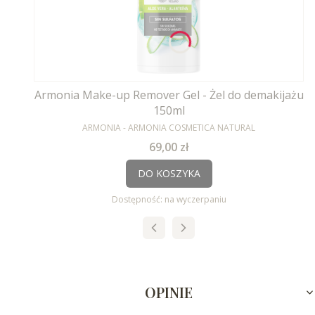
Armonia Make-up Remover Gel - Żel do demakijażu
150ml
PRODUCENT
ARMONIA - ARMONIA COSMETICA NATURAL
Cena
69,00 zł
DO KOSZYKA
Dostępność:
na wyczerpaniu
OPINIE