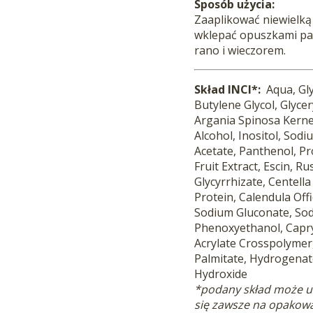
Sposób użycia:
Zaaplikować niewielką 
wklepać opuszkami pa
rano i wieczorem.
Skład INCI*:
Aqua, Gly
Butylene Glycol, Glyce
Argania Spinosa Kernel
Alcohol, Inositol, Sod
Acetate, Panthenol, Pr
Fruit Extract, Escin, 
Glycyrrhizate, Centella
Protein, Calendula Offi
Sodium Gluconate, Sod
Phenoxyethanol, Capryl
Acrylate Crosspolymer,
Palmitate, Hydrogenat
Hydroxide
*podany skład może ule
się zawsze na opakow