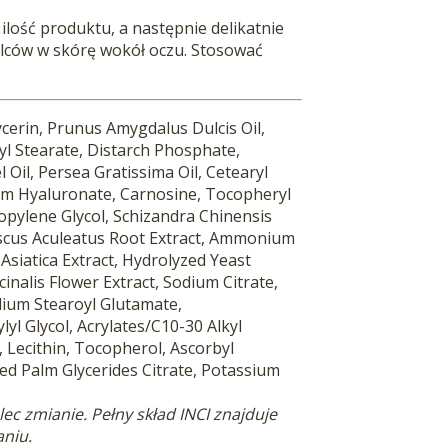
ilość produktu, a następnie delikatnie
lców w skórę wokół oczu. Stosować
cerin, Prunus Amygdalus Dulcis Oil,
ryl Stearate, Distarch Phosphate,
 Oil, Persea Gratissima Oil, Cetearyl
ium Hyaluronate, Carnosine, Tocopheryl
opylene Glycol, Schizandra Chinensis
Ruscus Aculeatus Root Extract, Ammonium
 Asiatica Extract, Hydrolyzed Yeast
cinalis Flower Extract, Sodium Citrate,
ium Stearoyl Glutamate,
yl Glycol, Acrylates/C10-30 Alkyl
 Lecithin, Tocopherol, Ascorbyl
ed Palm Glycerides Citrate, Potassium
c zmianie. Pełny skład INCI znajduje
aniu.