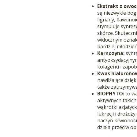
Ekstrakt z owoc
są niezwykle boga
lignany, flawonoi
stymuluje syntez
skórze. Skuteczn
widocznym oznak
bardziej młodzień
Karnozyna:
synte
antyoksydacyjnym
kolagenu i zapo
Kwas hialurono
nawilżające dzięk
także zatrzymywa
BIOPHYTO:
to w
aktywnych takich
wąkrotki azjatyck
lukrecji i drożd
naczyń krwionośn
działa przeciw ob