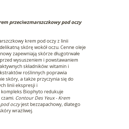
rem przeciwzmarszczkowy pod oczy
rszczkowy krem pod oczy z linii
delikatną skórę wokół oczu.
Cenne oleje
ronowy zapewniają skórze długotrwałe
ją przed wysuszeniem i powstawaniem
aktywnych składników: witamin
i
kstraktów roślinnych poprawia
ie skóry, a także przyczynia się do
h linii ekspresji i
 kompleks Biophyto
redukuje
d czami.
Contour Des Yeux - Krem
 pod oczy
jest bezzapachowy, dlatego
skóry wrażliwej.