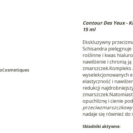
Contour Des Yeux
- K
15 ml
Ekskluzywny przecizma
Schisandra pielęgnuje 
roślinne i kwas hialu
nawilżenie i chronią 
zmarszczek.Kompleks 
BioCosmetiques
wyselekcjonowanych e
elastyczność i nawilżen
redukcji najdrobniejszyc
zmarszczek.Natomiast
opuchliznę i cienie po
przeciwzmarszczkowy
nadaje się również do 
Składniki aktywne: