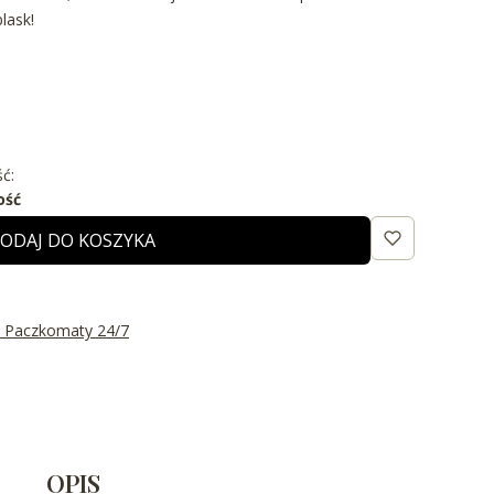
lask!
ć:
ość
ODAJ DO KOSZYKA
t Paczkomaty 24/7
OPIS