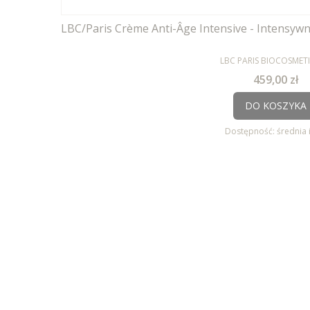
LBC/Paris Crème Anti-Âge Intensive - Intensy
PRODUCENT
LBC PARIS BIOCOSMET
Cena
459,00 zł
DO KOSZYKA
Dostępność:
średnia 