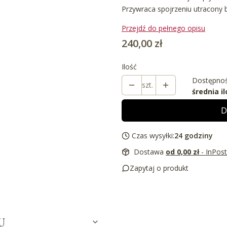
Przywraca spojrzeniu utracony b
Przejdź do pełnego opisu
Cena
240,00 zł
Ilość
Dostępnoś
szt.
średnia il
D
Czas wysyłki:
24 godziny
Dostawa
od 0,00 zł
- InPos
Zapytaj o produkt
U