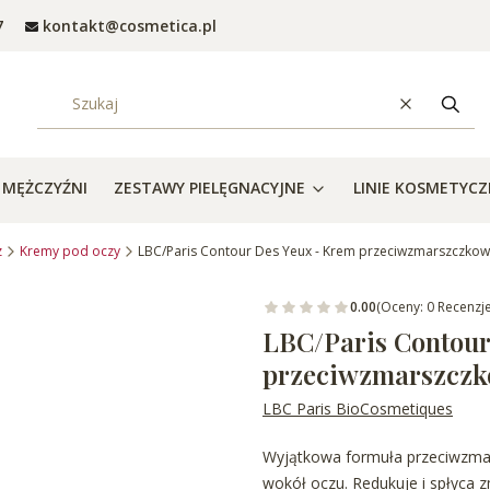
7
kontakt@cosmetica.pl
Wyczyść
Szuka
MĘŻCZYŹNI
ZESTAWY PIELĘGNACYJNE
LINIE KOSMETYC
z
Kremy pod oczy
LBC/Paris Contour Des Yeux - Krem przeciwzmarszczko
0.00
(Oceny: 0 Recenzje
LBC/Paris Contour
przeciwzmarszczk
LBC Paris BioCosmetiques
Wyjątkowa formuła przeciwzmars
wokół oczu. Redukuje i spłyca z