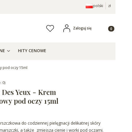
polski
zł
Produkty w ko
Zaloguj się
Ulubione
j
ZNE
HITY CENOWE
wy pod oczy 15ml
: 0)
 Des Yeux - Krem
owy pod oczy 15ml
zczkowa do codziennej pielęgnacji delikatnej skóry
marszczki, a także zmiejsza cienie i worki pod oczami.