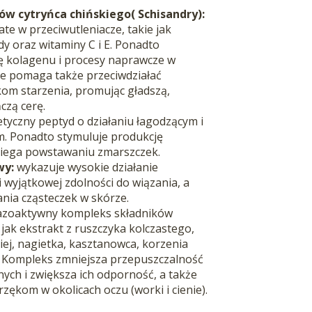
ów cytryńca chińskiego( Schisandry):
te w przeciwutleniacze, takie jak
dy oraz witaminy C i E. Ponadto
ę kolagenu i procesy naprawcze w
ie p
omaga także przeciwdziałać
om starzenia, promując gładszą,
czą cerę.
tyczny peptyd o działaniu łagodzącym i
. Ponadto stymuluje produkcję
biega powstawaniu zmarszczek.
wy:
wykazuje wysokie działanie
i wyjątkowej zdolności do wiązania, a
nia cząsteczek w skórze.
azoaktywny kompleks składników
 jak
ekstrakt
z ruszczyka kolczastego,
iej, nagietka, kasztanowca, korzenia
ży. Kompleks zmniejsza przepuszczalność
ych i zwiększa ich odporność, a także
rzękom w okolicach oczu (worki i cienie).