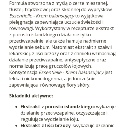
Formuła stworzona z myślą o cerze
mieszanej,
tłustej, trądzikowej oraz skłonnej do wyprysków.
Essentielle - Krem balansujący
to wyjątkowa
pielęgnacja zapewniająca uczucie świeżości i
równowagi. Wykorzystany w recepturze ekstrakt
z porostu islandzkiego
działa nie tylko
przeciwzapalnie, ale także hamuje nadmierne
wydzielanie sebum. Natomiast ekstrakt z szałwii
lekarskiej, z liści brzozy oraz z chmielu wzmacniają
działanie przeciwzapalne, antyseptyczne oraz
normalizują pracę gruczołów łojowych.
Konsytenscja
Essentielle - Krem balansujący
je
st
lekka i niekomedogenna, a jednocześnie
zapewniająca równowagę flory skóry.
Składniki aktywne:
Ekstrakt z porostu islandzkiego:
wykazuje
działanie przeciwzapalne, oczyszczające i
regulujące wydzielanie łoju.
Ekstrakt z liści brzozy
: swykazuje działanie