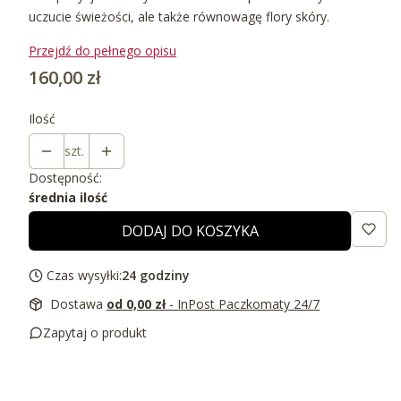
uczucie świeżości, ale także równowagę flory skóry.
Przejdź do pełnego opisu
Cena
160,00 zł
Ilość
szt.
Dostępność:
średnia ilość
DODAJ DO KOSZYKA
Czas wysyłki:
24 godziny
Dostawa
od 0,00 zł
- InPost Paczkomaty 24/7
Zapytaj o produkt