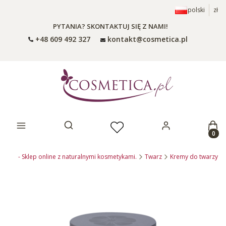
polski
zł
PYTANIA? SKONTAKTUJ SIĘ Z NAMI!
+48 609 492 327
kontakt@cosmetica.pl
Prod
Otwórz wyszukiwarkę
ca.pl - Sklep online z naturalnymi kosmetykami.
Twarz
Kremy do twarzy