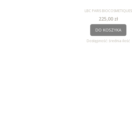
PRODUCENT
LBC PARIS BIOCOSMETIQUES
Cena
225,00 zł
DO KOSZYKA
Dostępność:
średnia ilość