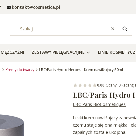
7
kontakt@cosmetica.pl
Wyczyść
Szuka
MĘŻCZYŹNI
ZESTAWY PIELĘGNACYJNE
LINIE KOSMETYC
z
Kremy do twarzy
LBC/Paris Hydro Herbes - Krem nawilżający 50ml
0.00
(Oceny: 0 Recenzje
LBC/Paris Hydro H
LBC Paris BioCosmetiques
Lekki
krem nawilżający zapewnia
czemu staje się ona miękka i el
zapalnych zostaje ukojona.