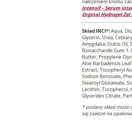
nałożeniem kremu za
Intensif – Serum int
Orginal Hydrogel-Żel
Skład INCI*:
Aqua, Dic
Glycerin, Urea, Ceteary
Amygdalus Dulcis Oil, 
Biosaccharide Gum-1,
Butter, Propylene Glyc
Aloe Barbadensis Leaf J
Extract, Tocopheryl Ace
Sodium Benzoate, Phen
Stearoyl Glutamate, So
Lecithin, Tocopherol,
Glycerides Citrate, P
* podany skład może ul
się zawsze na opakow