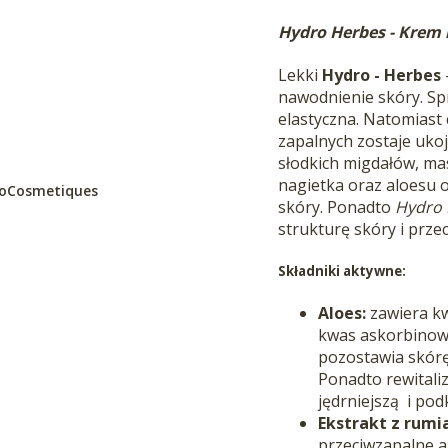
Hydro Herbes
- Krem
Lekki
Hydro - Herbes
nawodnienie skóry. Spr
elastyczna. Natomiast 
zapalnych zostaje uko
słodkich migdałów, ma
nagietka oraz aloesu
BioCosmetiques
skóry. Ponadto
Hydro
strukturę skóry
i prze
Składniki aktywne:
Aloes:
zawiera k
kwas askorbinowy
pozostawia skórę 
Ponadto rewitaliz
jędrniejszą i podk
Ekstrakt z rumi
przeciwzapalne,a