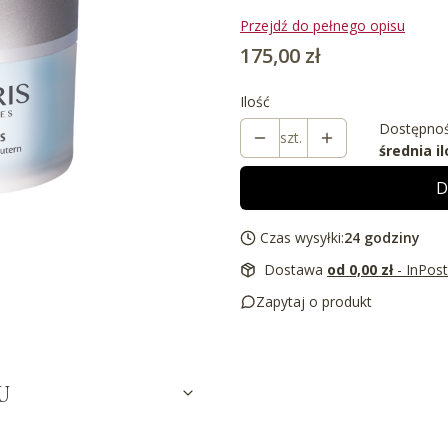
Przejdź do pełnego opisu
Cena
175,00 zł
Ilość
Dostępnoś
szt.
średnia il
D
Czas wysyłki:
24 godziny
Dostawa
od 0,00 zł
- InPos
Zapytaj o produkt
U