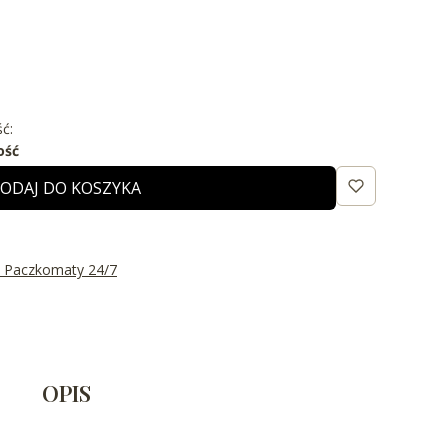
ć:
ość
ODAJ DO KOSZYKA
t Paczkomaty 24/7
OPIS