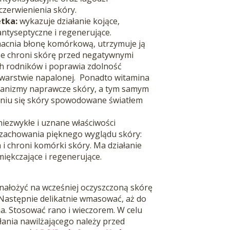
czerwienienia skóry.
etka:
wykazuje działanie kojące,
antyseptyczne i regenerujące.
macnia błonę komórkową, utrzymuje ją
kże chroni skórę przed negatywnymi
h rodników i poprawia zdolność
warstwie napalonej. Ponadto witamina
hanizmy naprawcze skóry, a tym samym
eniu się skóry spowodowane światłem
niezwykłe i uznane właściwości
 zachowania pięknego wyglądu skóry:
 i chroni komórki skóry. Ma działanie
miękczające i regenerujące.
 nałożyć na wcześniej oczyszczoną skórę
. Następnie delikatnie wmasować, aż do
ia. Stosować rano i wieczorem.
W celu
łania nawilżającego należy przed