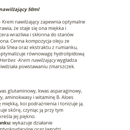
 nawilżający 50ml
- Krem nawilżający zapewnia optymalne
awia, że staje się ona miękka i
cera wrażliwa i skłonna do stanów
jona. Cenna kompozycja oleju ze
sła Shea oraz ekstraktu z rumianku,
 optymalizuje równowagę hydrolipidową
 Herbes
-Krem nawilżający
wygładza
ciwdziała powstawaniu zmarszczek.
was glutaminowy, kwas asparaginowy,
, aminokwasy i witaminę B. Aloes
miękką, koi podrażnienia i tonizuje ją.
uje skórę, czyniąc ją przy tym
reśla jej piękno.
anku:
wykazuje działanie
ntyoksydacyjne oraz łagodzi