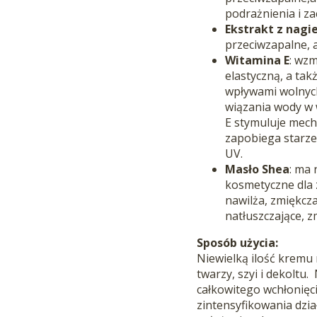
podrażnienia i za
Ekstrakt z nagi
przeciwzapalne, 
Witamina E
: wz
elastyczną, a ta
wpływami wolnyc
wiązania wody w 
E stymuluje mec
zapobiega starz
UV.
Masło Shea
: ma 
kosmetyczne dla
nawilża, zmiękcza
natłuszczające, z
Sposób użycia:
Niewielką ilość kremu
twarzy, szyi i dekoltu
całkowitego wchłonięc
zintensyfikowania dzia