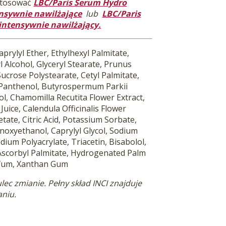
stosować
LBC/Paris Serum Hydro
ensywnie nawilżające
lub
LBC/Paris
 intensywnie nawilżający.
aprylyl Ether, Ethylhexyl Palmitate,
l Alcohol, Glyceryl Stearate, Prunus
Sucrose Polystearate, Cetyl Palmitate,
 Panthenol, Butyrospermum Parkii
ol, Chamomilla Recutita Flower Extract,
uice, Calendula Officinalis Flower
tate, Citric Acid, Potassium Sorbate,
oxyethanol, Caprylyl Glycol, Sodium
dium Polyacrylate, Triacetin, Bisabolol,
 Ascorbyl Palmitate, Hydrogenated Palm
arfum, Xanthan Gum
ec zmianie. Pełny skład INCI znajduje
aniu.