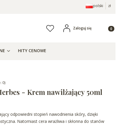
polski
zł
Produkty w ko
Zaloguj się
Ulubione
j
ZNE
HITY CENOWE
: 0)
erbes - Krem nawilżający 50ml
jący odpowiedni stopień nawodnienia skóry, dzięki
astyczna. Natomiast cera wrażliwa i skłonna do stanów