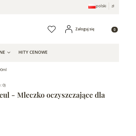
polski
zł
Produkty w ko
Zaloguj się
Ulubione
j
ZNE
HITY CENOWE
00ml
: 0)
leul - Mleczko oczyszczające dla