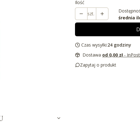
Ilość
Dostępnoś
szt.
średnia il
D
Czas wysyłki:
24 godziny
Dostawa
od 0,00 zł
- InPos
Zapytaj o produkt
U