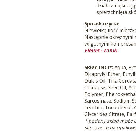
działa zmiękczaj
spierzchnięta sk
Sposób użycia:
Niewielką ilość mleczka
Następnie okrężnymi r
wilgotnymi kompresam
Fleurs - Tonik
Skład INCI*:
Aqua, Pro
Dicaprylyl Ether, Ethy
Dulcis Oil, Tilia Corda
Chinensis Seed Oil, Acr
Polymer, Phenoxyethan
Sarcosinate, Sodium S
Lecithin, Tocopherol,
Glycerides Citrate, Pa
* podany skład może ul
się zawsze na opakow