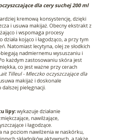
oczyszczające dla cery suchej 200 ml
ardziej kremową konsystencję, dzięki
zcza i usuwa makijaż.
Obecny ekstrakt z
ilżająco i wspomaga procesy
 działa kojąco i łagodząco, a przy tym
ń. Natomiast lecytyna, olej ze słodkich
obiegają nadmiernemu wysuszaniu i
. Po każdym zastosowaniu skóra jest
 miękka, co jest ważne przy cerach
Lait Tilleul - Mleczko oczyszczające dla
usuwa makijaż i doskonale
dalszej pielęgnacji.
u lipy:
wykazuje działanie
miękczające, nawilżające,
szczające i łagodzące.
 na poziom nawilżenia w naskórku,
 innych składników aktywnych, a także