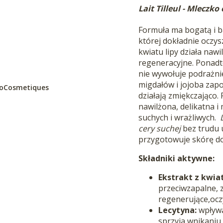
Lait Tilleul
- Mleczko 
Formuła ma bogatą i b
której d
okładnie oczys
kwiatu lipy działa naw
regeneracyjne. Ponadto
nie wywołuje podrażnie
migdałów i jojoba zap
BioCosmetiques
działają zmiękczająco
nawilżona, delikatna i
suchych i wrażliwych.
cery suchej
bez trudu 
przygotowuje skórę do 
Składniki aktywne:
Ekstrakt z kwiat
przeciwzapalne, z
regenerujące,oczy
Lecytyna:
wpływa
sprzyja wnikaniu