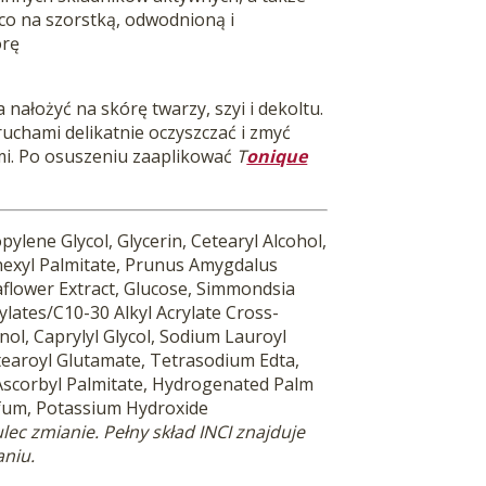
ąco na szorstką, odwodnioną i
órę
 nałożyć na skórę twarzy, szyi i dekoltu.
uchami delikatnie oczyszczać i
zmyć
i. Po osuszeniu zaaplikować
T
onique
pylene Glycol, Glycerin, Cetearyl Alcohol,
lhexyl Palmitate, Prunus Amygdalus
taflower Extract, Glucose, Simmondsia
ylates/C10-30 Alkyl Acrylate Cross-
ol, Caprylyl Glycol, Sodium Lauroyl
tearoyl Glutamate, Tetrasodium Edta,
 Ascorbyl Palmitate, Hydrogenated Palm
rfum, Potassium Hydroxide
ec zmianie. Pełny skład INCI znajduje
aniu.