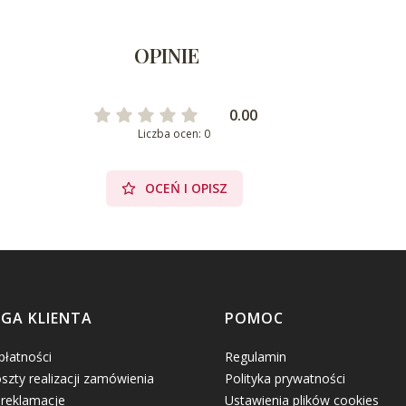
OPINIE
0.00
Liczba ocen: 0
OCEŃ I OPISZ
GA KLIENTA
POMOC
płatności
Regulamin
oszty realizacji zamówienia
Polityka prywatności
 reklamacje
Ustawienia plików cookies