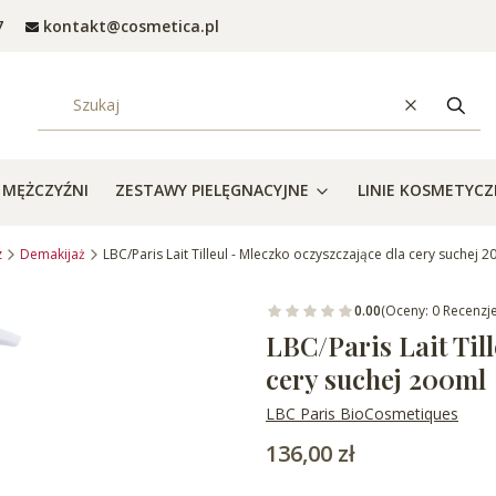
7
kontakt@cosmetica.pl
Wyczyść
Szuka
MĘŻCZYŹNI
ZESTAWY PIELĘGNACYJNE
LINIE KOSMETYC
z
Demakijaż
LBC/Paris Lait Tilleul - Mleczko oczyszczające dla cery suchej 2
0.00
(Oceny: 0 Recenzje
LBC/Paris Lait Til
cery suchej 200ml
LBC Paris BioCosmetiques
Cena
136,00 zł