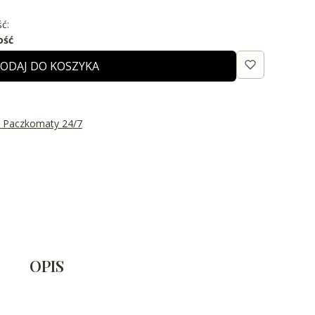
ć:
ość
ODAJ DO KOSZYKA
t Paczkomaty 24/7
OPIS