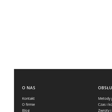
Linki w stopce
O NAS
OBSŁU
Kontakt
Metody 
O firmie
Czas i k
Blog
Zwroty i