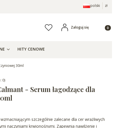
polski
zł
Produkty w ko
Zaloguj się
Ulubione
j
ZNE
HITY CENOWE
czyniowej 30ml
: 0)
almant - Serum łagodzące dla
30ml
 wzmacniającym szczególnie zalecane dla cer wrażliwych
ymi naczyniami krwionośnymi. Zapewnia nawilżenie i