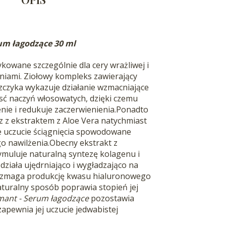
um łagodzące 30 ml
owane szczególnie dla cery wrażliwej i
niami. Ziołowy kompleks zawierający
szczyka wykazuje działanie wzmacniające
osć naczyń włosowatych, dzięki czemu
nie i redukuje zaczerwienienia.Ponadto
 z ekstraktem z Aloe Vera natychmiast
e uczucie ściągnięcia spowodowane
o nawilżenia.
Obecny ekstrakt z
tymuluje naturalną syntezę kolagenu i
 działa ujędrniająco i wygładzająco na
wzmaga produkcję kwasu hialuronowego
aturalny sposób poprawia stopień jej
mant - Serum łagodzące
pozostawia
apewnia jej uczucie jedwabistej