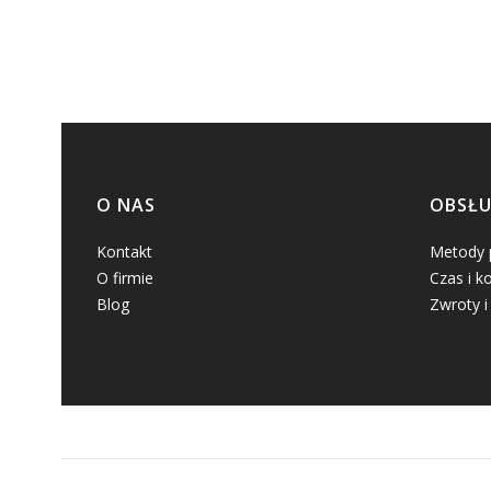
Linki w stopce
O NAS
OBSŁU
Kontakt
Metody 
O firmie
Czas i k
Blog
Zwroty i